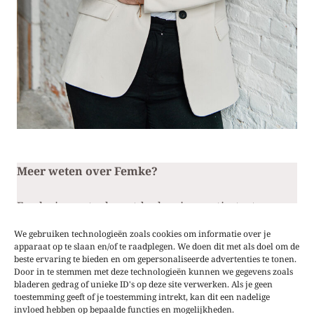
Meer weten over Femke?
Femke is een toekomstdenker, innovatiestrateeg en
keynote spreker en helpt jou bij het nemen van de
We gebruiken technologieën zoals cookies om informatie over je
juiste stappen naar een sterke positionering van je
apparaat op te slaan en/of te raadplegen. We doen dit met als doel om de
merk.
beste ervaring te bieden en om gepersonaliseerde advertenties te tonen.
Door in te stemmen met deze technologieën kunnen we gegevens zoals
bladeren gedrag of unieke ID's op deze site verwerken. Als je geen
Meer informatie vind je op haar website:
toestemming geeft of je toestemming intrekt, kan dit een nadelige
https://www.femkebrosens.be/
invloed hebben op bepaalde functies en mogelijkheden.