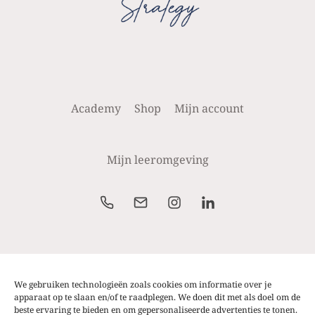
Academy
Shop
Mijn account
Mijn leeromgeving
Alle prijzen weergegeven op de website zijn excl.
btw. Prijzen zijn steeds onder voorbehoud van
We gebruiken technologieën zoals cookies om informatie over je
wijzigingen of typfouten.
apparaat op te slaan en/of te raadplegen. We doen dit met als doel om de
beste ervaring te bieden en om gepersonaliseerde advertenties te tonen.