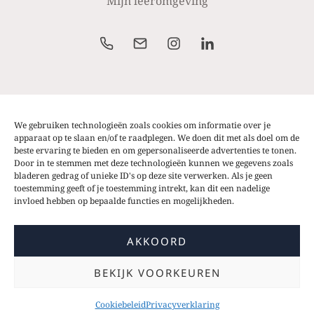
Mijn leeromgeving
Alle prijzen weergegeven op de website zijn excl.
btw. Prijzen zijn steeds onder voorbehoud van
We gebruiken technologieën zoals cookies om informatie over je
wijzigingen of typfouten.
apparaat op te slaan en/of te raadplegen. We doen dit met als doel om de
beste ervaring te bieden en om gepersonaliseerde advertenties te tonen.
Door in te stemmen met deze technologieën kunnen we gegevens zoals
bladeren gedrag of unieke ID's op deze site verwerken. Als je geen
toestemming geeft of je toestemming intrekt, kan dit een nadelige
invloed hebben op bepaalde functies en mogelijkheden.
© 2026 That's Called Strategy Academy | Alle rechten
voorbehouden | BTW BE 0801945421
AKKOORD
Algemene Voorwaarden
|
Cookies
|
Privacy
| Website design
BEKIJK VOORKEUREN
That's Called Strategy
Cookiebeleid
Privacyverklaring