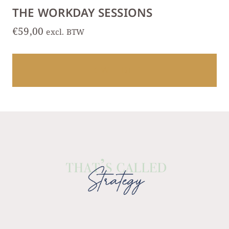
THE WORKDAY SESSIONS
€
59,00
excl. BTW
IK WIL DIT!
Dit
product
heeft
meerdere
variaties.
Deze
optie
kan
gekozen
worden
op