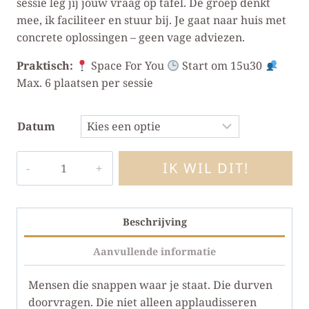
sessie leg jij jouw vraag op tafel. De groep denkt
mee, ik faciliteer en stuur bij. Je gaat naar huis met
concrete oplossingen – geen vage adviezen.
Praktisch:
Space For You
Start om 15u30
Max. 6 plaatsen per sessie
Datum
Tea
IK WIL DIT!
Talk
aantal
Alternative:
Beschrijving
Aanvullende informatie
Mensen die snappen waar je staat. Die durven
doorvragen. Die niet alleen applaudisseren