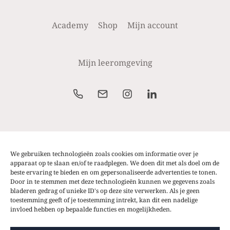
de
productpagina
Academy
Shop
Mijn account
Mijn leeromgeving
Alle prijzen weergegeven op de website zijn excl.
btw. Prijzen zijn steeds onder voorbehoud van
We gebruiken technologieën zoals cookies om informatie over je
wijzigingen of typfouten.
apparaat op te slaan en/of te raadplegen. We doen dit met als doel om de
beste ervaring te bieden en om gepersonaliseerde advertenties te tonen.
Door in te stemmen met deze technologieën kunnen we gegevens zoals
bladeren gedrag of unieke ID's op deze site verwerken. Als je geen
toestemming geeft of je toestemming intrekt, kan dit een nadelige
invloed hebben op bepaalde functies en mogelijkheden.
© 2026 That's Called Strategy Academy | Alle rechten