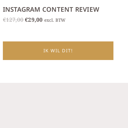
INSTAGRAM CONTENT REVIEW
Oorspronkelijke
Huidige
€
127,00
€
29,00
excl. BTW
prijs
prijs
was:
is:
€127,00.
€29,00.
IK WIL DIT!