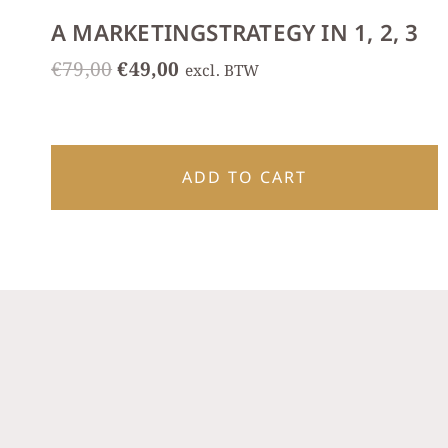
A MARKETINGSTRATEGY IN 1, 2, 3
Oorspronkelijke
Huidige
€
79,00
€
49,00
excl. BTW
prijs
prijs
was:
is:
€79,00.
€49,00.
ADD TO CART