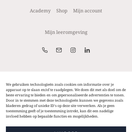
Academy
Shop
Mijn account
Mijn leeromgeving
Alle prijzen weergegeven op de website zijn excl.
btw. Prijzen zijn steeds onder voorbehoud van
We gebruiken technologieën zoals cookies om informatie over je
wijzigingen of typfouten.
apparaat op te slaan en/of te raadplegen. We doen dit met als doel om de
beste ervaring te bieden en om gepersonaliseerde advertenties te tonen.
Door in te stemmen met deze technologieën kunnen we gegevens zoals
bladeren gedrag of unieke ID's op deze site verwerken. Als je geen
toestemming geeft of je toestemming intrekt, kan dit een nadelige
invloed hebben op bepaalde functies en mogelijkheden.
© 2026 That's Called Strategy Academy | Alle rechten
voorbehouden | BTW BE 0801945421