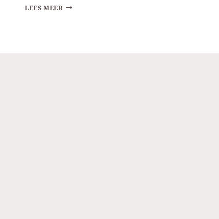
OPSTELLEN
LEES MEER
MINI
MARKETING
PLAN